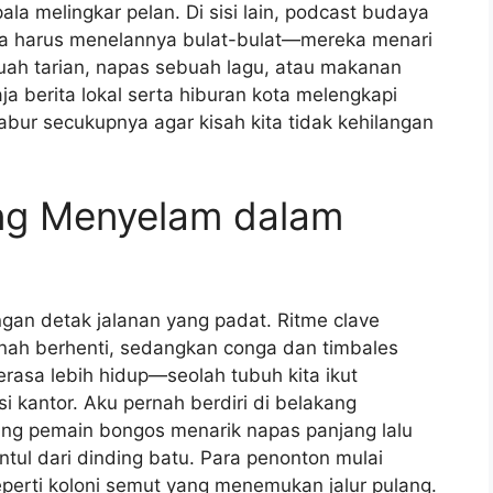
 melingkar pelan. Di sisi lain, podcast budaya
npa harus menelannya bulat-bulat—mereka menari
ah tarian, napas sebuah lagu, atau makanan
a berita lokal serta hiburan kota melengkapi
abur secukupnya agar kisah kita tidak kehilangan
ang Menyelam dalam
gan detak jalanan yang padat. Ritme clave
ernah berhenti, sedangkan conga dan timbales
asa lebih hidup—seolah tubuh kita ikut
i kantor. Aku pernah berdiri di belakang
ang pemain bongos menarik napas panjang lalu
ul dari dinding batu. Para penonton mulai
eperti koloni semut yang menemukan jalur pulang.