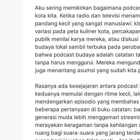
Aku sering memikirkan bagaimana podca
kota kita. Ketika radio dan televisi mena
pandang kecil yang sangat manusiawi: 
variasi pada peta kuliner kota, perca
publik menilai karya mereka, atau diskus
budaya lokal sambil terbuka pada perubah
bahwa podcast budaya adalah catatan ta
tanpa harus menggurui. Mereka mengunda
juga menantang asumsi yang sudah kita p
Rasanya ada kesejajaran antara podcast
keduanya memulai dengan ritme kecil, la
mendengarkan episodio yang membahas fes
beberapa pertanyaan di buku catatan: bag
generasi muda lebih menggemari streamin
merayakan keragaman tanpa kehilangan a
ruang bagi suara-suara yang jarang ter