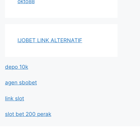
okto88
IJOBET LINK ALTERNATIF
depo 10k
agen sbobet
link slot
slot bet 200 perak