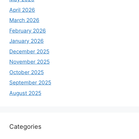
April 2026
March 2026
February 2026
January 2026
December 2025
November 2025
October 2025
September 2025
August 2025
Categories