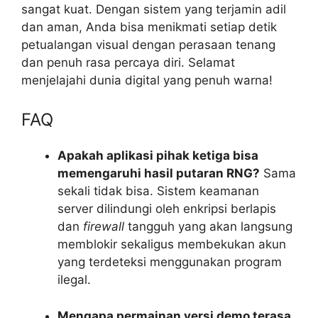
sangat kuat. Dengan sistem yang terjamin adil
dan aman, Anda bisa menikmati setiap detik
petualangan visual dengan perasaan tenang
dan penuh rasa percaya diri. Selamat
menjelajahi dunia digital yang penuh warna!
FAQ
Apakah aplikasi pihak ketiga bisa
memengaruhi hasil putaran RNG?
Sama
sekali tidak bisa. Sistem keamanan
server dilindungi oleh enkripsi berlapis
dan
firewall
tangguh yang akan langsung
memblokir sekaligus membekukan akun
yang terdeteksi menggunakan program
ilegal.
Mengapa permainan versi demo terasa