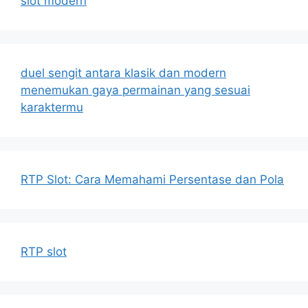
slot modern
duel sengit antara klasik dan modern
menemukan gaya permainan yang sesuai
karaktermu
RTP Slot: Cara Memahami Persentase dan Pola
RTP slot