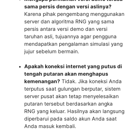
sama persis dengan versi aslinya?
Karena pihak pengembang menggunakan
server dan algoritma RNG yang sama
persis antara versi demo dan versi
taruhan asli, tujuannya agar pengguna
mendapatkan pengalaman simulasi yang
jujur sebelum bermain.
Apakah koneksi internet yang putus di
tengah putaran akan menghapus
kemenangan?
Tidak. Jika koneksi Anda
terputus saat gulungan berputar, sistem
server pusat akan tetap menyelesaikan
putaran tersebut berdasarkan angka
RNG yang keluar. Hasilnya akan langsung
diperbarui pada saldo akun Anda saat
Anda masuk kembali.