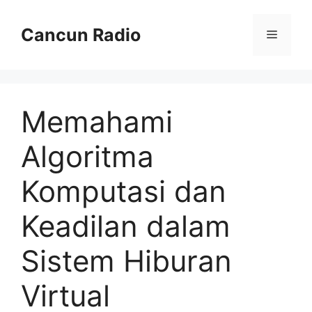
Skip
to
Cancun Radio
Menu
content
Memahami
Algoritma
Komputasi dan
Keadilan dalam
Sistem Hiburan
Virtual