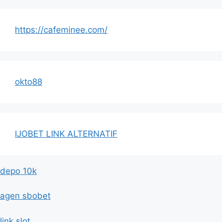
https://cafeminee.com/
okto88
IJOBET LINK ALTERNATIF
depo 10k
agen sbobet
link slot