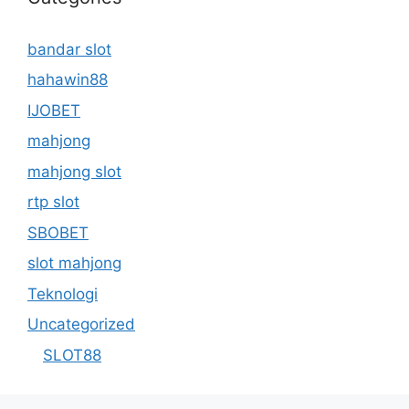
bandar slot
hahawin88
IJOBET
mahjong
mahjong slot
rtp slot
SBOBET
slot mahjong
Teknologi
Uncategorized
SLOT88