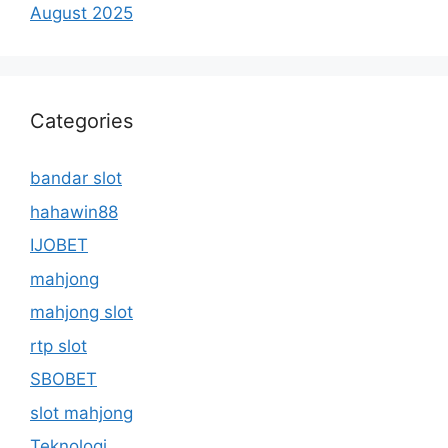
August 2025
Categories
bandar slot
hahawin88
IJOBET
mahjong
mahjong slot
rtp slot
SBOBET
slot mahjong
Teknologi