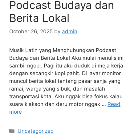
Podcast Budaya dan
Berita Lokal
October 26, 2025
by
admin
Musik Latin yang Menghubungkan Podcast
Budaya dan Berita Lokal Aku mulai menulis ini
sambil ngopi. Pagi itu aku duduk di meja kerja
dengan secangkir kopi pahit. Di layar monitor
muncul berita lokal tentang pasar senja yang
ramai, warga yang sibuk, dan masalah
transportasi kota. Aku nggak bisa fokus kalau
suara klakson dan deru motor nggak …
Read
more
Categories
Uncategorized