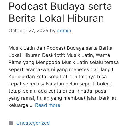
Podcast Budaya serta
Berita Lokal Hiburan
October 27, 2025
by
admin
Musik Latin dan Podcast Budaya serta Berita
Lokal Hiburan Deskriptif: Musik Latin, Warna
Ritme yang Menggoda Musik Latin selalu terasa
seperti warna-warni yang menetes dari langit
Karibia dan kota-kota Latin. Ritmenya bisa
cepat seperti salsa atau pelan seperti bolero,
tetapi selalu ada cerita di balik nada: pasar
yang ramai, hujan yang membuat jalan berkilat,
keluarga …
Read more
Categories
Uncategorized