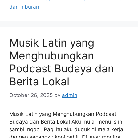
dan hiburan
Musik Latin yang
Menghubungkan
Podcast Budaya dan
Berita Lokal
October 26, 2025
by
admin
Musik Latin yang Menghubungkan Podcast
Budaya dan Berita Lokal Aku mulai menulis ini
sambil ngopi. Pagi itu aku duduk di meja kerja
dengan secangkir kopi pahit. Di layar monitor