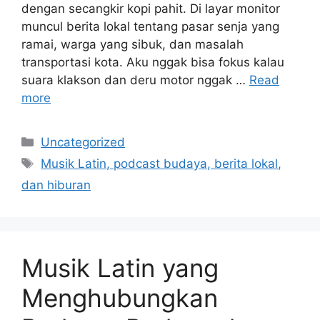
dengan secangkir kopi pahit. Di layar monitor
muncul berita lokal tentang pasar senja yang
ramai, warga yang sibuk, dan masalah
transportasi kota. Aku nggak bisa fokus kalau
suara klakson dan deru motor nggak …
Read
more
Categories
Uncategorized
Tags
Musik Latin, podcast budaya, berita lokal,
dan hiburan
Musik Latin yang
Menghubungkan