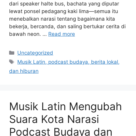
dari speaker halte bus, bachata yang diputar
lewat ponsel pedagang kaki lima—semua itu
menebalkan narasi tentang bagaimana kita
bekerja, bercanda, dan saling bertukar cerita di
bawah neon. …
Read more
Categories
Uncategorized
Tags
Musik Latin, podcast budaya, berita lokal,
dan hiburan
Musik Latin Mengubah
Suara Kota Narasi
Podcast Budaya dan