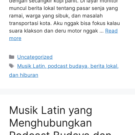
dengan secangkir kopi pahit. Di layar monitor
muncul berita lokal tentang pasar senja yang
ramai, warga yang sibuk, dan masalah
transportasi kota. Aku nggak bisa fokus kalau
suara klakson dan deru motor nggak …
Read
more
Categories
Uncategorized
Tags
Musik Latin, podcast budaya, berita lokal,
dan hiburan
Musik Latin yang
Menghubungkan