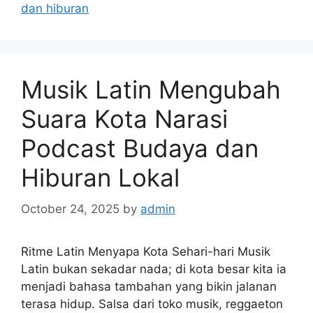
dan hiburan
Musik Latin Mengubah
Suara Kota Narasi
Podcast Budaya dan
Hiburan Lokal
October 24, 2025
by
admin
Ritme Latin Menyapa Kota Sehari-hari Musik
Latin bukan sekadar nada; di kota besar kita ia
menjadi bahasa tambahan yang bikin jalanan
terasa hidup. Salsa dari toko musik, reggaeton