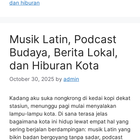
dan hiburan
Musik Latin, Podcast
Budaya, Berita Lokal,
dan Hiburan Kota
October 30, 2025
by
admin
Kadang aku suka nongkrong di kedai kopi dekat
stasiun, menunggu pagi mulai menyalakan
lampu-lampu kota. Di sana terasa jelas
bagaimana kota ini hidup lewat empat hal yang
sering berjalan berdampingan: musik Latin yang
bikin badan bergoyang tanpa sadar, podcast