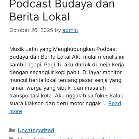
Podcast Budaya dan
Berita Lokal
October 26, 2025
by
admin
Musik Latin yang Menghubungkan Podcast
Budaya dan Berita Lokal Aku mulai menulis ini
sambil ngopi. Pagi itu aku duduk di meja kerja
dengan secangkir kopi pahit. Di layar monitor
muncul berita lokal tentang pasar senja yang
ramai, warga yang sibuk, dan masalah
transportasi kota. Aku nggak bisa fokus kalau
suara klakson dan deru motor nggak …
Read
more
Categories
Uncategorized
Tags