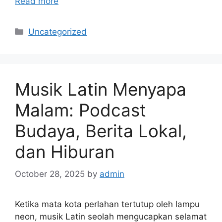
Read more
Categories
Uncategorized
Musik Latin Menyapa
Malam: Podcast
Budaya, Berita Lokal,
dan Hiburan
October 28, 2025
by
admin
Ketika mata kota perlahan tertutup oleh lampu
neon, musik Latin seolah mengucapkan selamat