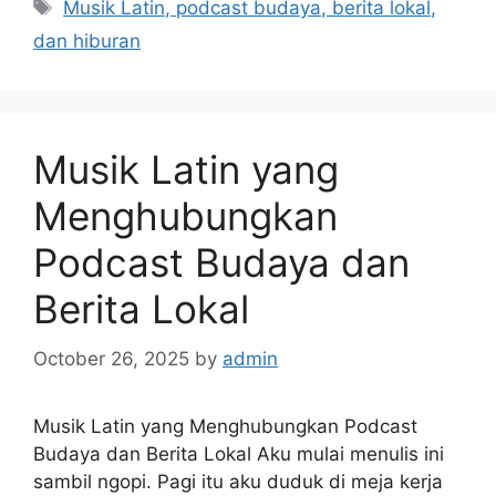
Tags
Musik Latin, podcast budaya, berita lokal,
dan hiburan
Musik Latin yang
Menghubungkan
Podcast Budaya dan
Berita Lokal
October 26, 2025
by
admin
Musik Latin yang Menghubungkan Podcast
Budaya dan Berita Lokal Aku mulai menulis ini
sambil ngopi. Pagi itu aku duduk di meja kerja