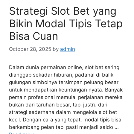
Strategi Slot Bet yang
Bikin Modal Tipis Tetap
Bisa Cuan
October 28, 2025
by
admin
Dalam dunia permainan online, slot bet sering
dianggap sekadar hiburan, padahal di balik
gulungan simbolnya tersimpan peluang besar
untuk mendapatkan keuntungan nyata. Banyak
pemain profesional memulai perjalanan mereka
bukan dari taruhan besar, tapi justru dari
strategi sederhana dalam mengelola slot bet
kecil. Dengan cara yang tepat, modal tipis bisa
berkembang pelan tapi pasti menjadi saldo …