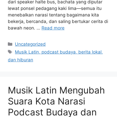
dari speaker halte bus, bachata yang diputar
lewat ponsel pedagang kaki lima—semua itu
menebalkan narasi tentang bagaimana kita
bekerja, bercanda, dan saling bertukar cerita di
bawah neon. …
Read more
Categories
Uncategorized
Tags
Musik Latin, podcast budaya, berita lokal,
dan hiburan
Musik Latin Mengubah
Suara Kota Narasi
Podcast Budaya dan