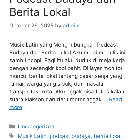
Berita Lokal
October 26, 2025
by
admin
Musik Latin yang Menghubungkan Podcast
Budaya dan Berita Lokal Aku mulai menulis ini
sambil ngopi. Pagi itu aku duduk di meja kerja
dengan secangkir kopi pahit. Di layar monitor
muncul berita lokal tentang pasar senja yang
ramai, warga yang sibuk, dan masalah
transportasi kota. Aku nggak bisa fokus kalau
suara klakson dan deru motor nggak …
Read
more
Categories
Uncategorized
Tags
Musik Latin, podcast budaya, berita lokal,