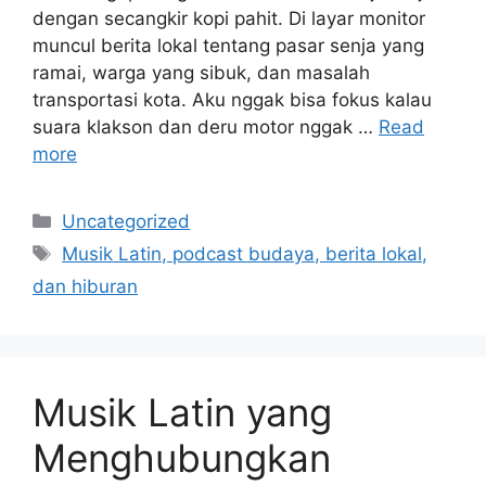
dengan secangkir kopi pahit. Di layar monitor
muncul berita lokal tentang pasar senja yang
ramai, warga yang sibuk, dan masalah
transportasi kota. Aku nggak bisa fokus kalau
suara klakson dan deru motor nggak …
Read
more
Categories
Uncategorized
Tags
Musik Latin, podcast budaya, berita lokal,
dan hiburan
Musik Latin yang
Menghubungkan