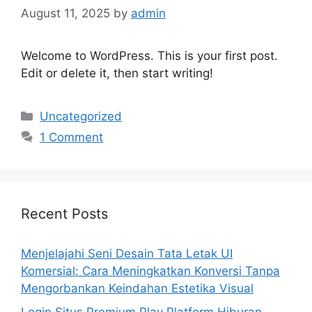
August 11, 2025
by
admin
Welcome to WordPress. This is your first post.
Edit or delete it, then start writing!
Categories
Uncategorized
1 Comment
Recent Posts
Menjelajahi Seni Desain Tata Letak UI
Komersial: Cara Meningkatkan Konversi Tanpa
Mengorbankan Keindahan Estetika Visual
Login Situs Premium Play Platform Hiburan