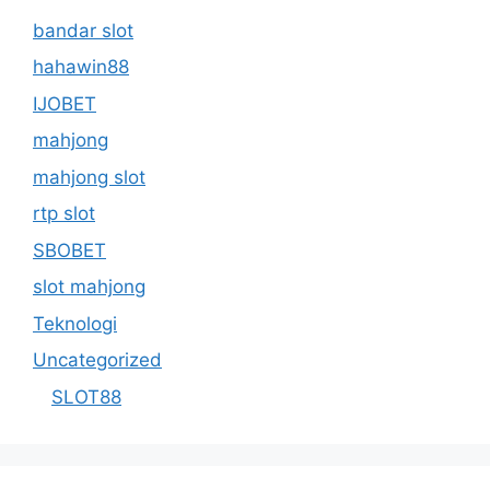
bandar slot
hahawin88
IJOBET
mahjong
mahjong slot
rtp slot
SBOBET
slot mahjong
Teknologi
Uncategorized
SLOT88