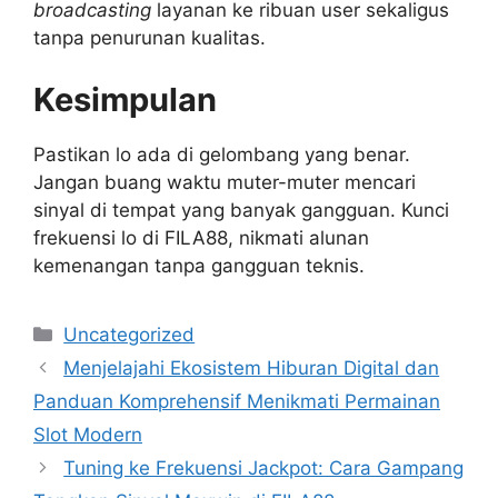
broadcasting
layanan ke ribuan user sekaligus
tanpa penurunan kualitas.
Kesimpulan
Pastikan lo ada di gelombang yang benar.
Jangan buang waktu muter-muter mencari
sinyal di tempat yang banyak gangguan. Kunci
frekuensi lo di FILA88, nikmati alunan
kemenangan tanpa gangguan teknis.
Categories
Uncategorized
Menjelajahi Ekosistem Hiburan Digital dan
Panduan Komprehensif Menikmati Permainan
Slot Modern
Tuning ke Frekuensi Jackpot: Cara Gampang