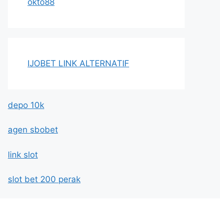
okto88
IJOBET LINK ALTERNATIF
depo 10k
agen sbobet
link slot
slot bet 200 perak