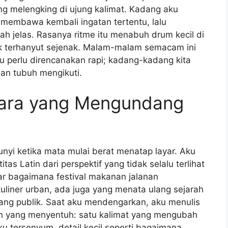
ng melengking di ujung kalimat. Kadang aku
membawa kembali ingatan tertentu, lalu
h jelas. Rasanya ritme itu menabuh drum kecil di
k terhanyut sejenak. Malam-malam semacam ini
u perlu direncanakan rapi; kadang-kadang kita
an tubuh mengikuti.
uara yang Mengundang
nyi ketika mata mulai berat menatap layar. Aku
 Latin dari perspektif yang tidak selalu terlihat
ar bagaimana festival makanan jalanan
liner urban, ada juga yang menata ulang sejarah
ruang publik. Saat aku mendengarkan, aku menulis
an yang menyentuh: satu kalimat yang mengubah
 tersenyum, detail kecil seperti bagaimana