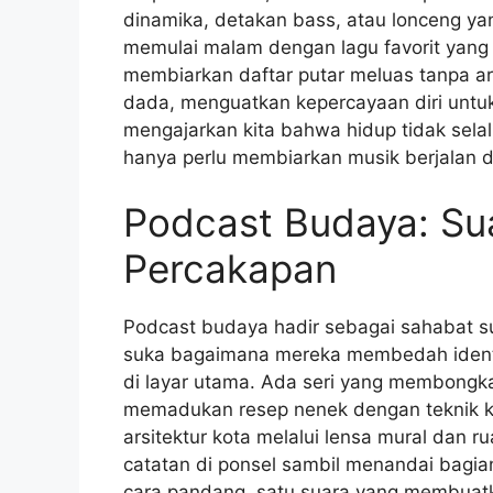
dinamika, detakan bass, atau lonceng ya
memulai malam dengan lagu favorit yang 
membiarkan daftar putar meluas tanpa ara
dada, menguatkan kepercayaan diri untu
mengajarkan kita bahwa hidup tidak selal
hanya perlu membiarkan musik berjalan d
Podcast Budaya: S
Percakapan
Podcast budaya hadir sebagai sahabat su
suka bagaimana mereka membedah identitas
di layar utama. Ada seri yang membongk
memadukan resep nenek dengan teknik ku
arsitektur kota melalui lensa mural dan 
catatan di ponsel sambil menandai bagi
cara pandang, satu suara yang membuatku