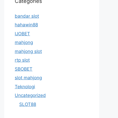
Categories
bandar slot
hahawin88
IJOBET
mahjong
mahjong slot
rtp slot
SBOBET
slot mahjong
Teknologi
Uncategorized
SLOT88