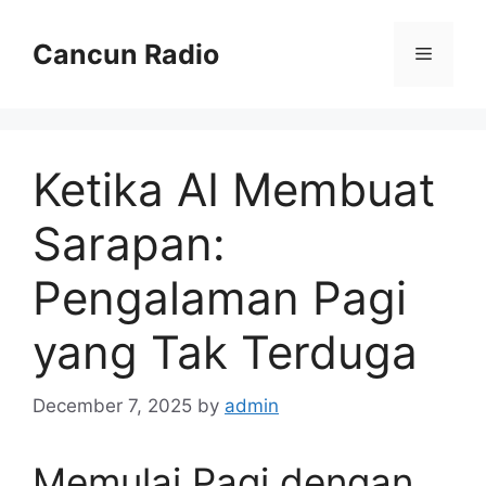
Skip
to
Cancun Radio
Menu
content
Ketika AI Membuat
Sarapan:
Pengalaman Pagi
yang Tak Terduga
December 7, 2025
by
admin
Memulai Pagi dengan