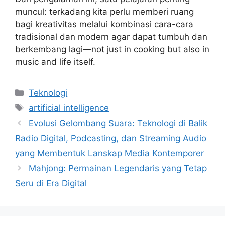
muncul: terkadang kita perlu memberi ruang
bagi kreativitas melalui kombinasi cara-cara
tradisional dan modern agar dapat tumbuh dan
berkembang lagi—not just in cooking but also in
music and life itself.
Categories
Teknologi
Tags
artificial intelligence
Evolusi Gelombang Suara: Teknologi di Balik
Radio Digital, Podcasting, dan Streaming Audio
yang Membentuk Lanskap Media Kontemporer
Mahjong: Permainan Legendaris yang Tetap
Seru di Era Digital