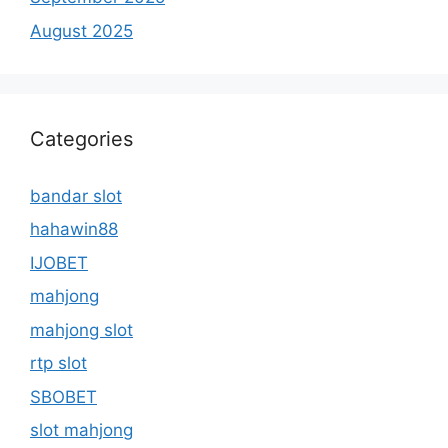
August 2025
Categories
bandar slot
hahawin88
IJOBET
mahjong
mahjong slot
rtp slot
SBOBET
slot mahjong