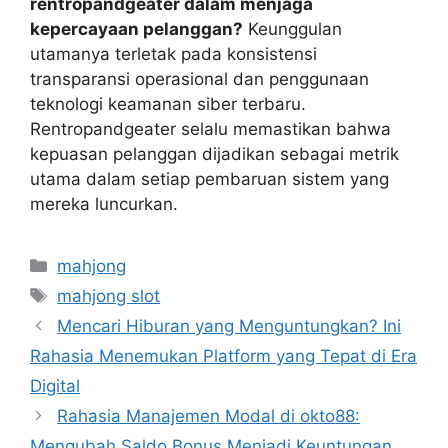
rentropandgeater dalam menjaga
kepercayaan pelanggan?
Keunggulan
utamanya terletak pada konsistensi
transparansi operasional dan penggunaan
teknologi keamanan siber terbaru.
Rentropandgeater selalu memastikan bahwa
kepuasan pelanggan dijadikan sebagai metrik
utama dalam setiap pembaruan sistem yang
mereka luncurkan.
Categories
mahjong
Tags
mahjong slot
Mencari Hiburan yang Menguntungkan? Ini
Rahasia Menemukan Platform yang Tepat di Era
Digital
Rahasia Manajemen Modal di okto88:
Mengubah Saldo Bonus Menjadi Keuntungan