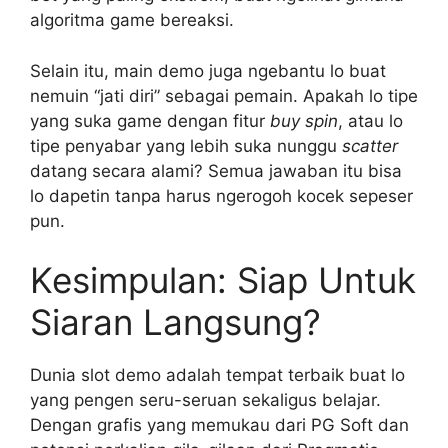
algoritma game bereaksi.
Selain itu, main demo juga ngebantu lo buat
nemuin “jati diri” sebagai pemain. Apakah lo tipe
yang suka game dengan fitur
buy spin
, atau lo
tipe penyabar yang lebih suka nunggu
scatter
datang secara alami? Semua jawaban itu bisa
lo dapetin tanpa harus ngerogoh kocek sepeser
pun.
Kesimpulan: Siap Untuk
Siaran Langsung?
Dunia slot demo adalah tempat terbaik buat lo
yang pengen seru-seruan sekaligus belajar.
Dengan grafis yang memukau dari PG Soft dan