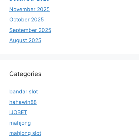
November 2025
October 2025
September 2025
August 2025
Categories
bandar slot
hahawin88
IJOBET
mahjong
mahjong slot