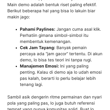
Main demo adalah bentuk riset paling efektif.
Berikut beberapa hal yang bisa lo lakuin biar
makin jago:
Pahami Paylines:
Jangan cuma asal klik.
Perhatiin gimana simbol-simbol itu
membentuk kemenangan.
Cek Jam Tayang:
Banyak pemain
percaya ada “jam gacor” tertentu. Di akun
demo, lo bisa tes teori ini tanpa rugi.
Manajemen Emosi:
Ini yang paling
penting. Kalau di demo aja lo udah emosi
pas kalah, berarti lo perlu belajar lebih
tenang lagi.
Sambil asik dengerin ritme permainan dan nyari
pola yang paling pas, lo juga butuh referensi
tempat yang punya komunitas solid. Buat lo