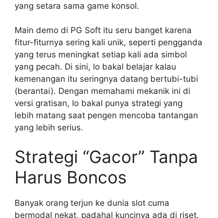
yang setara sama game konsol.
Main demo di PG Soft itu seru banget karena
fitur-fiturnya sering kali unik, seperti pengganda
yang terus meningkat setiap kali ada simbol
yang pecah. Di sini, lo bakal belajar kalau
kemenangan itu seringnya datang bertubi-tubi
(berantai). Dengan memahami mekanik ini di
versi gratisan, lo bakal punya strategi yang
lebih matang saat pengen mencoba tantangan
yang lebih serius.
Strategi “Gacor” Tanpa
Harus Boncos
Banyak orang terjun ke dunia slot cuma
bermodal nekat, padahal kuncinya ada di riset.