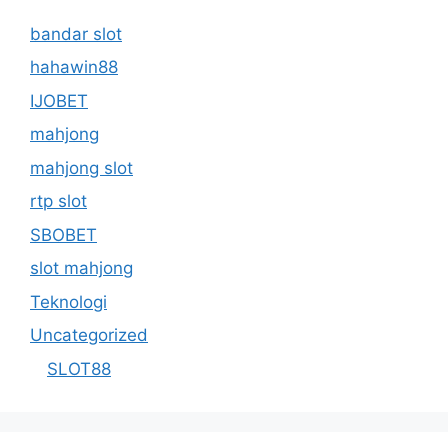
bandar slot
hahawin88
IJOBET
mahjong
mahjong slot
rtp slot
SBOBET
slot mahjong
Teknologi
Uncategorized
SLOT88