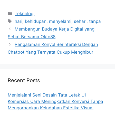
Categories
Teknologi
Tags
hari
,
kehidupan
,
menyelami
,
sehari
,
tanpa
Membangun Budaya Kerja Digital yang
Sehat Bersama Okto88
Pengalaman Konyol Berinteraksi Dengan
Chatbot Yang Ternyata Cukup Menghibur
Recent Posts
Menjelajahi Seni Desain Tata Letak UI
Komersial: Cara Meningkatkan Konversi Tanpa
Mengorbankan Keindahan Estetika Visual