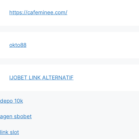
https://cafeminee.com/
okto88
IJOBET LINK ALTERNATIF
depo 10k
agen sbobet
link slot