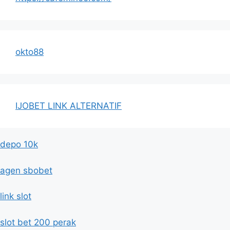
okto88
IJOBET LINK ALTERNATIF
depo 10k
agen sbobet
link slot
slot bet 200 perak