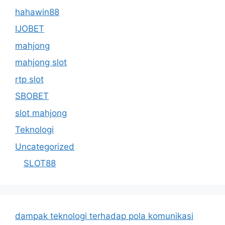
hahawin88
IJOBET
mahjong
mahjong slot
rtp slot
SBOBET
slot mahjong
Teknologi
Uncategorized
SLOT88
dampak teknologi terhadap pola komunikasi