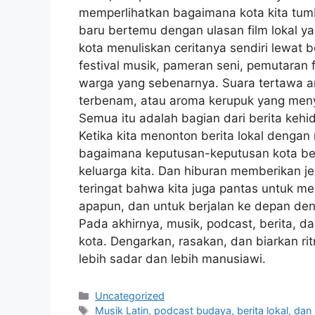
memperlihatkan bagaimana kota kita tum
baru bertemu dengan ulasan film lokal y
kota menuliskan ceritanya sendiri lewat
festival musik, pameran seni, pemutaran
warga yang sebenarnya. Suara tertawa a
terbenam, atau aroma kerupuk yang meny
Semua itu adalah bagian dari berita kehi
Ketika kita menonton berita lokal denga
bagaimana keputusan-keputusan kota ber
keluarga kita. Dan hiburan memberikan j
teringat bahwa kita juga pantas untuk m
apapun, dan untuk berjalan ke depan den
Pada akhirnya, musik, podcast, berita, 
kota. Dengarkan, rasakan, dan biarkan r
lebih sadar dan lebih manusiawi.
Categories
Uncategorized
Tags
Musik Latin, podcast budaya, berita lokal, dan