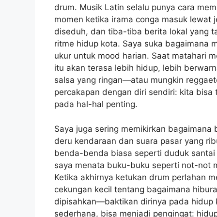
drum. Musik Latin selalu punya cara memb
momen ketika irama conga masuk lewat j
diseduh, dan tiba-tiba berita lokal yang t
ritme hidup kota. Saya suka bagaimana mus
ukur untuk mood harian. Saat matahari m
itu akan terasa lebih hidup, lebih berwarn
salsa yang ringan—atau mungkin reggae
percakapan dengan diri sendiri: kita bisa
pada hal-hal penting.
Saya juga sering memikirkan bagaimana b
deru kendaraan dan suara pasar yang r
benda-benda biasa seperti duduk santai di 
saya menata buku-buku seperti not-not m
Ketika akhirnya ketukan drum perlahan m
cekungan kecil tentang bagaimana hibura
dipisahkan—baktikan dirinya pada hidup k
sederhana, bisa menjadi pengingat: hidup