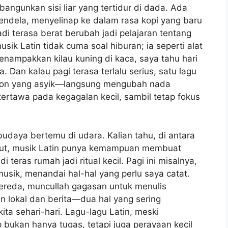
angunkan sisi liar yang tertidur di dada. Ada
endela, menyelinap ke dalam rasa kopi yang baru
adi terasa berat berubah jadi pelajaran tentang
ik Latin tidak cuma soal hiburan; ia seperti alat
enampakkan kilau kuning di kaca, saya tahu hari
a. Dan kalau pagi terasa terlalu serius, satu lagu
ton yang asyik—langsung mengubah nada
 tertawa pada kegagalan kecil, sambil tetap fokus
udaya bertemu di udara. Kalian tahu, di antara
ibut, musik Latin punya kemampuan membuat
teras rumah jadi ritual kecil. Pagi ini misalnya,
usik, menandai hal-hal yang perlu saya catat.
ereda, muncullah gagasan untuk menulis
n lokal dan berita—dua hal yang sering
ita sehari-hari. Lagu-lagu Latin, meski
 bukan hanya tugas, tetapi juga perayaan kecil