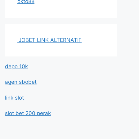
okto88
IJOBET LINK ALTERNATIF
depo 10k
agen sbobet
link slot
slot bet 200 perak