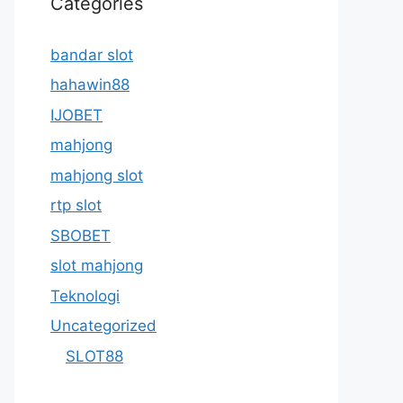
Categories
bandar slot
hahawin88
IJOBET
mahjong
mahjong slot
rtp slot
SBOBET
slot mahjong
Teknologi
Uncategorized
SLOT88