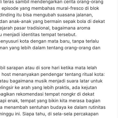
i teras sambil mendengarkan cerita orang-orang
a episode yang membahas mural-fresco di blok
inding itu bisa mengubah suasana jalanan,
dan anak-anak yang bermain sepak bola di dekat
jarah pasar tradisional, bagaimana aroma
menjadi identitas tempat tersebut.
nyusuri kota dengan mata baru, tanpa terlalu
aman yang lebih dalam tentang orang-orang dan
l sarapan atau di sore hari ketika mata lelah
g host menanyakan pendengar tentang ritual kota:
 atau bagaimana musik menjadi suara latar untuk
gsir ke arah yang lebih praktis, ada kejutan
bagikan rekomendasi tempat nongkr di dekat
pi enak, tempat yang bikin kita merasa bagian
ba menambah sentuhan budaya ke dalam rutinitas
inggu ini. Siapa tahu, di sela-sela percakapan