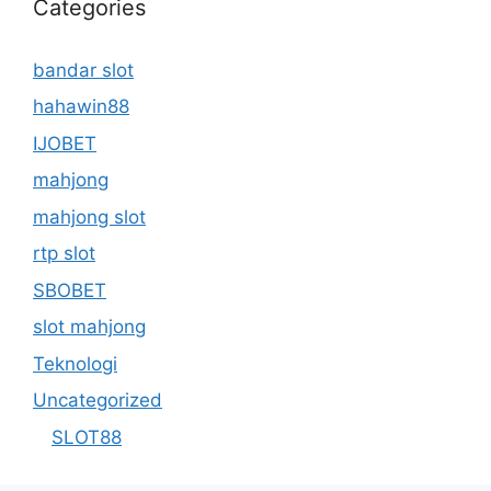
Categories
bandar slot
hahawin88
IJOBET
mahjong
mahjong slot
rtp slot
SBOBET
slot mahjong
Teknologi
Uncategorized
SLOT88