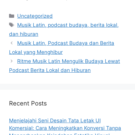
Categories
Uncategorized
Tags
Musik Latin, podcast budaya, berita lokal,
dan hiburan
Musik Latin, Podcast Budaya dan Berita
Lokal yang Menghibur
Ritme Musik Latin Mengulik Budaya Lewat
Podcast Berita Lokal dan Hiburan
Recent Posts
Menjelajahi Seni Desain Tata Letak UI
Komersial: Cara Meningkatkan Konversi Tanpa