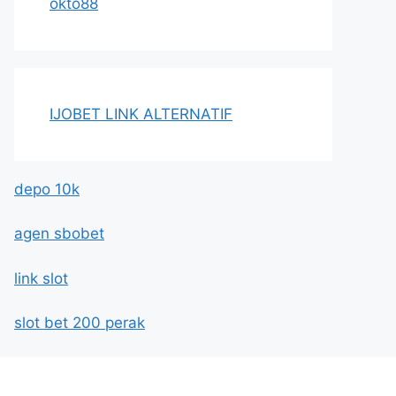
okto88
IJOBET LINK ALTERNATIF
depo 10k
agen sbobet
link slot
slot bet 200 perak