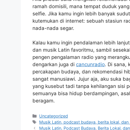
ramah domisili, mana tempat duduk yang
selfie. Jika kamu ingin lebih banyak su
kutemukan di internet: sebuah stasiun ra
nada-nada segar.
Kalau kamu ingin pendalaman lebih lanju
dan musik Latin favoritmu, sambil sesekal
pengen pengalaman radio yang merangkul
dengarkan juga di
cancunradio
. Di sana,
percakapan budaya, dan rekomendasi hibu
sangat manusiawi. Jujur aja, aku suka ba
yang kusebut tadi tanpa kehilangan sisi p
semuanya bisa hidup berdampingan, asal
beragam.
Categories
Uncategorized
Tags
Musik Latin, podcast budaya, berita lokal, dan
Musik Latin, Podcast Budaya, Berita Lokal, da