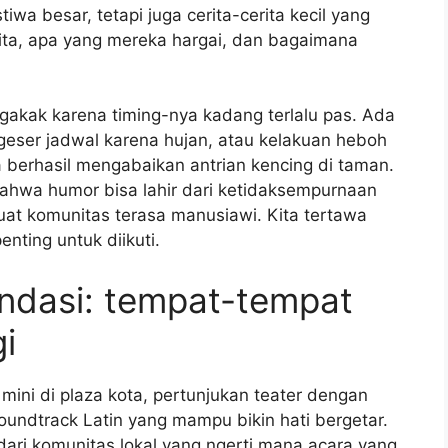
tiwa besar, tetapi juga cerita-cerita kecil yang
ita, apa yang mereka hargai, dan bagaimana
 ngakak karena timing-nya kadang terlalu pas. Ada
rgeser jadwal karena hujan, atau kelakuan heboh
a berhasil mengabaikan antrian kencing di taman.
bahwa humor bisa lahir dari ketidaksempurnaan
at komunitas terasa manusiawi. Kita tertawa
nting untuk diikuti.
ndasi: tempat-tempat
i
er mini di plaza kota, pertunjukan teater dengan
oundtrack Latin yang mampu bikin hati bergetar.
dari komunitas lokal yang ngerti mana acara yang