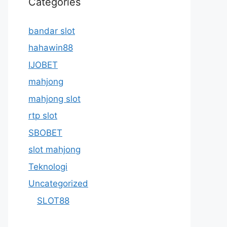
Categories
bandar slot
hahawin88
IJOBET
mahjong
mahjong slot
rtp slot
SBOBET
slot mahjong
Teknologi
Uncategorized
SLOT88