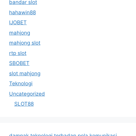
bandar slot
hahawin88
IJOBET
mahjong
mahjong slot
rtp slot
SBOBET
slot mahjong
Teknologi
Uncategorized
SLOT88
dampak teknologi terhadap pola komunikasi