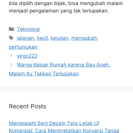
bila dipilih dengan bijak, bisa mengubah malam
menjadi pengalaman yang tak terlupakan.
Categories
Teknologi
Tags
jalanan
,
kecil
,
kejutan
,
mengubah
,
pertunjukan
virgo222
Warga Keluar Rumah karena Bau Aneh,
Malam Itu Takkan Terlupakan
Recent Posts
Menjelajahi Seni Desain Tata Letak UI
Komersial: Cara Meningkatkan Konversi Tanpa