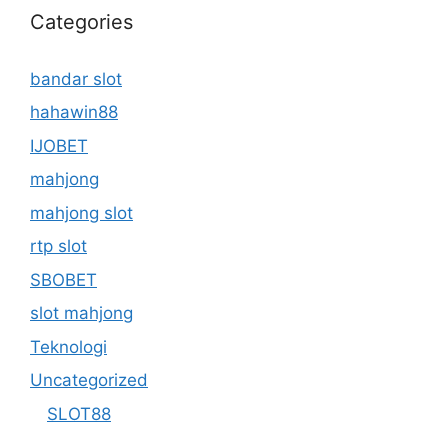
Categories
bandar slot
hahawin88
IJOBET
mahjong
mahjong slot
rtp slot
SBOBET
slot mahjong
Teknologi
Uncategorized
SLOT88