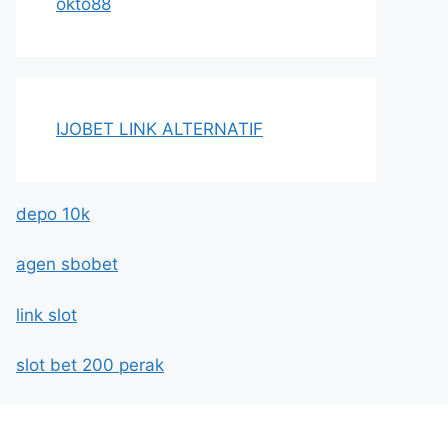
okto88
IJOBET LINK ALTERNATIF
depo 10k
agen sbobet
link slot
slot bet 200 perak