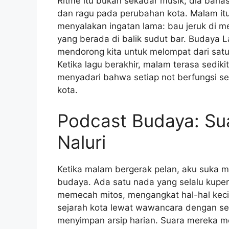
Ritme itu bukan sekadar musik; dia baha
dan ragu pada perubahan kota. Malam i
menyalakan ingatan lama: bau jeruk di m
yang berada di balik sudut bar. Budaya L
mendorong kita untuk melompat dari satu c
Ketika lagu berakhir, malam terasa sedik
menyadari bahwa setiap not berfungsi se
kota.
Podcast Budaya: S
Naluri
Ketika malam bergerak pelan, aku suka m
budaya. Ada satu nada yang selalu kupe
memecah mitos, mengangkat hal-hal kecil
sejarah kota lewat wawancara dengan sen
menyimpan arsip harian. Suara mereka m