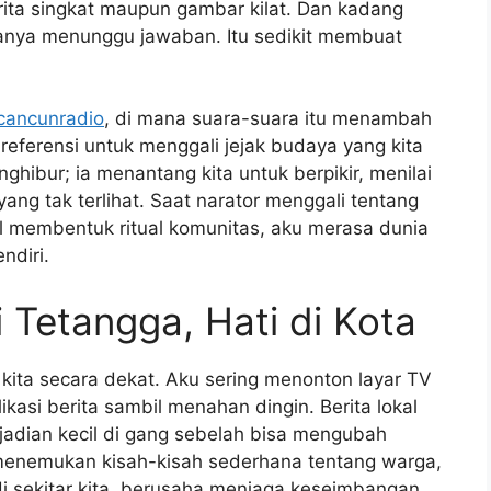
ita singkat maupun gambar kilat. Dan kadang
anya menunggu jawaban. Itu sedikit membuat
cancunradio
, di mana suara-suara itu menambah
ferensi untuk menggali jejak budaya yang kita
ghibur; ia menantang kita untuk berpikir, menilai
ng tak terlihat. Saat narator menggali tentang
al membentuk ritual komunitas, aku merasa dunia
ndiri.
i Tetangga, Hati di Kota
kita secara dekat. Aku sering menonton layar TV
kasi berita sambil menahan dingin. Berita lokal
jadian kecil di gang sebelah bisa mengubah
ta menemukan kisah-kisah sederhana tentang warga,
 sekitar kita, berusaha menjaga keseimbangan