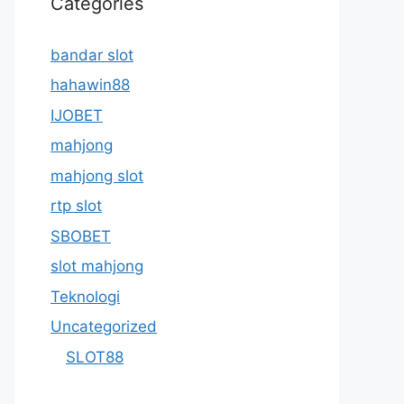
Categories
bandar slot
hahawin88
IJOBET
mahjong
mahjong slot
rtp slot
SBOBET
slot mahjong
Teknologi
Uncategorized
SLOT88