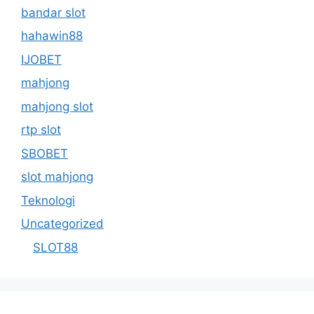
bandar slot
hahawin88
IJOBET
mahjong
mahjong slot
rtp slot
SBOBET
slot mahjong
Teknologi
Uncategorized
SLOT88