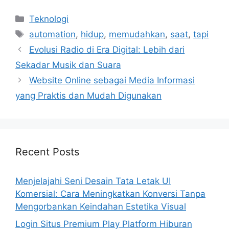
Categories
Teknologi
Tags
automation
,
hidup
,
memudahkan
,
saat
,
tapi
Evolusi Radio di Era Digital: Lebih dari
Sekadar Musik dan Suara
Website Online sebagai Media Informasi
yang Praktis dan Mudah Digunakan
Recent Posts
Menjelajahi Seni Desain Tata Letak UI
Komersial: Cara Meningkatkan Konversi Tanpa
Mengorbankan Keindahan Estetika Visual
Login Situs Premium Play Platform Hiburan