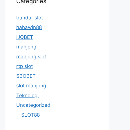
Categories
bandar slot
hahawin88
IJOBET
mahjong
mahjong slot
rtp slot
SBOBET
slot mahjong
Teknologi
Uncategorized
SLOT88