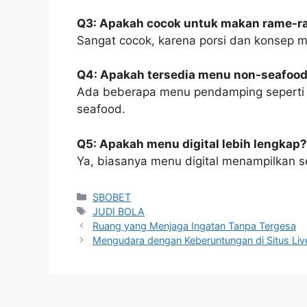
Q3: Apakah cocok untuk makan rame-
Sangat cocok, karena porsi dan konsep 
Q4: Apakah tersedia menu non-seafoo
Ada beberapa menu pendamping seperti k
seafood.
Q5: Apakah menu digital lebih lengkap?
Ya, biasanya menu digital menampilkan s
Categories
SBOBET
Tags
JUDI BOLA
Ruang yang Menjaga Ingatan Tanpa Tergesa
Mengudara dengan Keberuntungan di Situs Liv