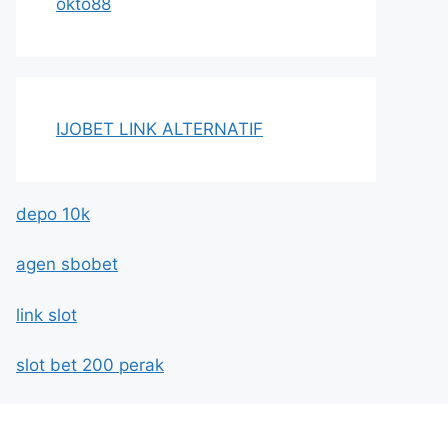
okto88
IJOBET LINK ALTERNATIF
depo 10k
agen sbobet
link slot
slot bet 200 perak