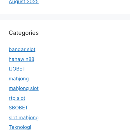
August 2025
Categories
bandar slot
hahawin88
IJOBET
mahjong
mahjong slot
rtp slot
SBOBET
slot mahjong
Teknologi