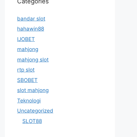
Categories
bandar slot
hahawin88
IJOBET
mahjong
mahjong slot
rtp slot
SBOBET
slot mahjong
Teknologi
Uncategorized
SLOT88