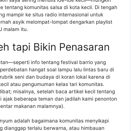
kin saya sering menulis ide-ide kecil—mungkin
 tentang komunitas salsa di kota kecil. Di tengah
ng mampir ke situs radio internasional untuk
ernah asyik melompat-lompat dengarkan playlist
J malam itu.
eh tapi Bikin Penasaran
utan—seperti info tentang festival barrio yang
perdebatan hangat soal lampu lalu lintas baru di
ubrik seni dan budaya di koran lokal karena di
ecil atau pengumuman kelas tari komunitas.
libat; misalnya, setelah baca artikel kecil tentang
di ajak beberapa teman dan jadilah kami penonton
mentar makanan malamnya).
senyum adalah bagaimana komunitas menyikapi
ang dianggap terlalu berwarna, atau himbauan