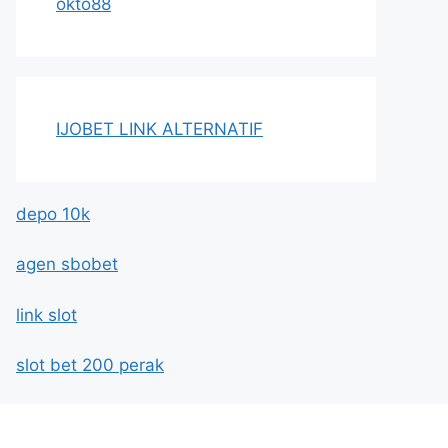
okto88
IJOBET LINK ALTERNATIF
depo 10k
agen sbobet
link slot
slot bet 200 perak