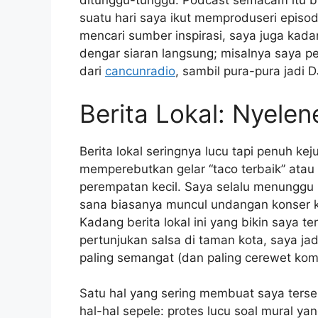
ditunggu-tunggu. Podcast semacam itu bi
suatu hari saya ikut memproduseri episode
mencari sumber inspirasi, saya juga kada
dengar siaran langsung; misalnya saya p
dari
cancunradio
, sambil pura-pura jadi D
Berita Lokal: Nyelen
Berita lokal seringnya lucu tapi penuh kej
memperebutkan gelar “taco terbaik” atau 
perempatan kecil. Saya selalu menunggu r
sana biasanya muncul undangan konser k
Kadang berita lokal ini yang bikin saya ter
pertunjukan salsa di taman kota, saya ja
paling semangat (dan paling cerewet ko
Satu hal yang sering membuat saya ter
hal-hal sepele: protes lucu soal mural y