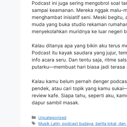
Podcast ini juga sering mengobrol soal t
sampai keamanan. Mereka nggak malu-ma
menghambat inisiatif seni. Meski begitu,
muda yang buka studio rekaman rumahan, 
menyekolahkan muridnya ke luar negeri ber
Kalau ditanya apa yang bikin aku terus 
Podcast itu kayak saudara yang jujur, tem
info acara seru. Dan tentu saja, ritme s
putarku—membuat hari biasa jadi terasa s
Kalau kamu belum pernah denger podcast 
pendek, atau cari topik yang kamu sukai—
review kafe. Siapa tahu, seperti aku, ka
dapur sambil masak.
Categories
Uncategorized
Tags
Musik Latin, podcast budaya, berita lokal, dan