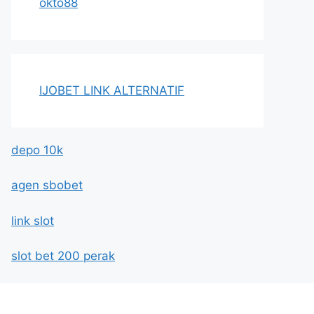
okto88
IJOBET LINK ALTERNATIF
depo 10k
agen sbobet
link slot
slot bet 200 perak