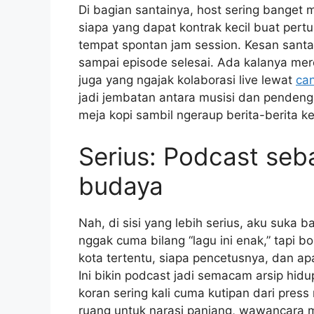
Di bagian santainya, host sering banget 
siapa yang dapat kontrak kecil buat pert
tempat spontan jam session. Kesan santai
sampai episode selesai. Ada kalanya mer
juga yang ngajak kolaborasi live lewat
ca
jadi jembatan antara musisi dan pendenga
meja kopi sambil ngeraup berita-berita k
Serius: Podcast seb
budaya
Nah, di sisi yang lebih serius, aku suka
nggak cuma bilang “lagu ini enak,” tapi b
kota tertentu, siapa pencetusnya, dan ap
Ini bikin podcast jadi semacam arsip hidu
koran sering kali cuma kutipan dari pres
ruang untuk narasi panjang, wawancara 