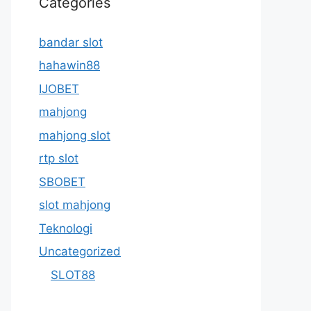
Categories
bandar slot
hahawin88
IJOBET
mahjong
mahjong slot
rtp slot
SBOBET
slot mahjong
Teknologi
Uncategorized
SLOT88