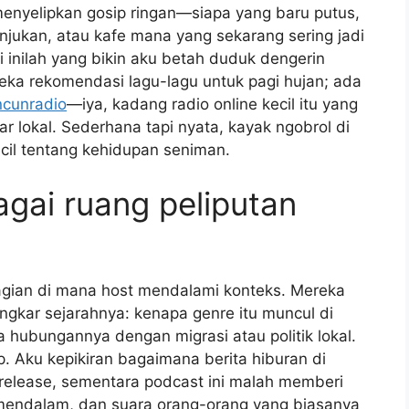
menyelipkan gosip ringan—siapa yang baru putus,
unjukan, atau kafe mana yang sekarang sering jadi
 inilah yang bikin aku betah duduk dengerin
eka rekomendasi lagu-lagu untuk pagi hujan; ada
ncunradio
—iya, kadang radio online kecil itu yang
r lokal. Sederhana tapi nyata, kayak ngobrol di
ecil tentang kehidupan seniman.
agai ruang peliputan
 bagian di mana host mendalami konteks. Mereka
ongkar sejarahnya: kenapa genre itu muncul di
a hubungannya dengan migrasi atau politik lokal.
p. Aku kepikiran bagaimana berita hiburan di
s release, sementara podcast ini malah memberi
mendalam, dan suara orang-orang yang biasanya