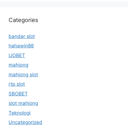
Categories
bandar slot
hahawin88
IJOBET
mahjong
mahjong slot
rtp slot
SBOBET
slot mahjong
Teknologi
Uncategorized