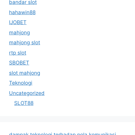
bandar slot
hahawin88
IJOBET
mahjong
mahjong slot
rtp slot
SBOBET
slot mahjong
Teknologi
Uncategorized
SLOT88
dampak teknologi terhadap pola komunikasi