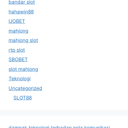
bandar slot
hahawin88
IJOBET
mahjong
mahjong slot
rtp slot
SBOBET
slot mahjong
Teknologi
Uncategorized
SLOT88
dampak teknologi terhadap pola komunikasi