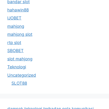
bandar slot
hahawin88
IJOBET
mahjong
mahjong slot
rtp slot
SBOBET
slot mahjong
Teknologi
Uncategorized
SLOT88
dampak teknologi terhadap pola komunikasi