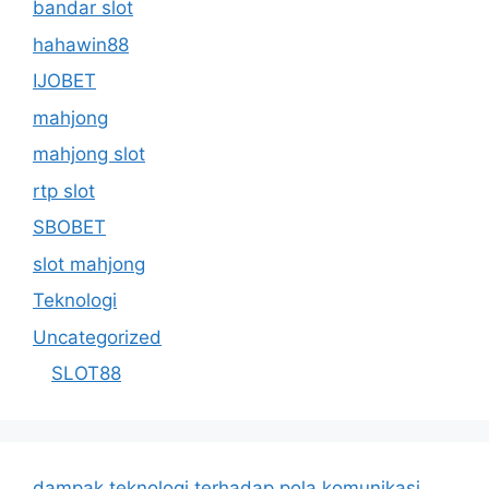
bandar slot
hahawin88
IJOBET
mahjong
mahjong slot
rtp slot
SBOBET
slot mahjong
Teknologi
Uncategorized
SLOT88
dampak teknologi terhadap pola komunikasi