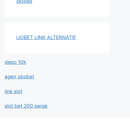
okto88
IJOBET LINK ALTERNATIF
depo 10k
agen sbobet
link slot
slot bet 200 perak