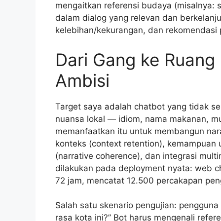
mengaitkan referensi budaya (misalnya: s
dalam dialog yang relevan dan berkelanjut
kelebihan/kekurangan, dan rekomendasi p
Dari Gang ke Ruang
Ambisi
Target saya adalah chatbot yang tidak
nuansa lokal — idiom, nama makanan, mu
memanfaatkan itu untuk membangun naras
konteks (context retention), kemampuan 
(narrative coherence), dan integrasi mult
dilakukan pada deployment nyata: web c
72 jam, mencatat 12.500 percakapan pen
Salah satu skenario pengujian: pengguna 
rasa kota ini?” Bot harus mengenali ref