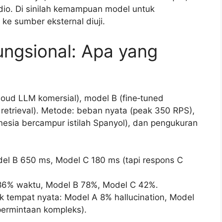
o. Di sinilah kemampuan model untuk
 sumber eksternal diuji.
ungsional: Apa yang
cloud LLM komersial), model B (fine‑tuned
retrieval). Metode: beban nyata (peak 350 RPS),
nesia bercampur istilah Spanyol), dan pengukuran
del B 650 ms, Model C 180 ms (tapi respons C
r 86% waktu, Model B 78%, Model C 42%.
uk tempat nyata: Model A 8% hallucination, Model
permintaan kompleks).