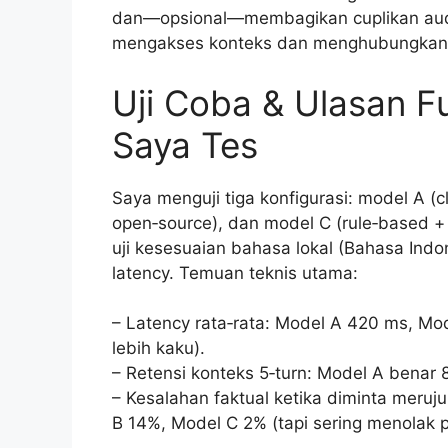
dan—opsional—membagikan cuplikan audi
mengakses konteks dan menghubungkan ke
Uji Coba & Ulasan F
Saya Tes
Saya menguji tiga konfigurasi: model A (
open‑source), dan model C (rule‑based + 
uji kesesuaian bahasa lokal (Bahasa Indo
latency. Temuan teknis utama:
– Latency rata‑rata: Model A 420 ms, Mo
lebih kaku).
– Retensi konteks 5‑turn: Model A bena
– Kesalahan faktual ketika diminta meruj
B 14%, Model C 2% (tapi sering menolak 