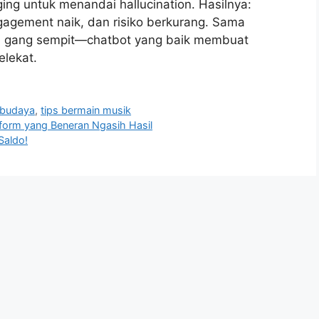
ging untuk menandai hallucination. Hasilnya:
agement naik, dan risiko berkurang. Sama
isi gang sempit—chatbot yang baik membuat
lekat.
 budaya
,
tips bermain musik
tform yang Beneran Ngasih Hasil
Saldo!