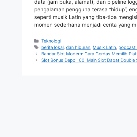
data (jam buka, alamat), dan pipeline log
pengalaman pengguna terasa “hidup”, eng
seperti musik Latin yang tiba‑tiba meng
momen sederhana menjadi cerita yang me
Categories
Teknologi
Tags
berita lokal
,
dan hiburan
,
Musik Latin
,
podcast
Bandar Slot Modern: Cara Cerdas Memilih Pla
Slot Bonus Depo 100: Main Slot Dapat Double 