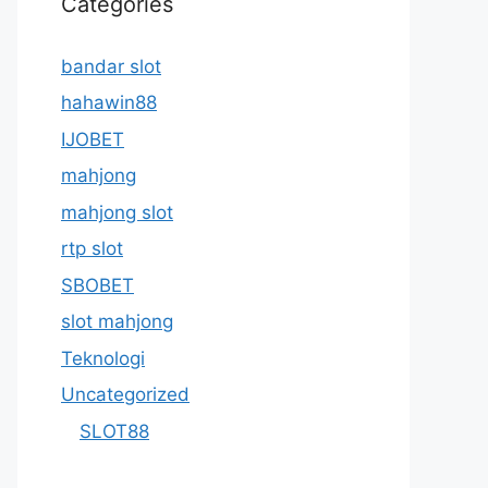
Categories
bandar slot
hahawin88
IJOBET
mahjong
mahjong slot
rtp slot
SBOBET
slot mahjong
Teknologi
Uncategorized
SLOT88