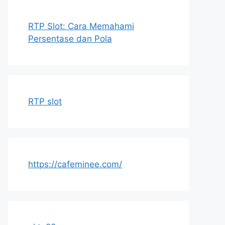
RTP Slot: Cara Memahami
Persentase dan Pola
RTP slot
https://cafeminee.com/