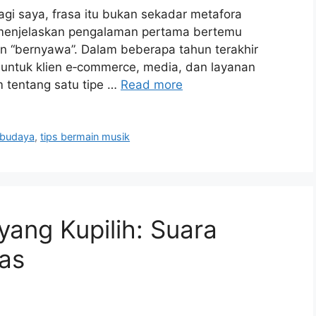
agi saya, frasa itu bukan sekadar metafora
k menjelaskan pengalaman pertama bertemu
n “bernyawa”. Dalam beberapa tahun terakhir
 untuk klien e‑commerce, media, dan layanan
m tentang satu tipe …
Read more
 budaya
,
tips bermain musik
yang Kupilih: Suara
as