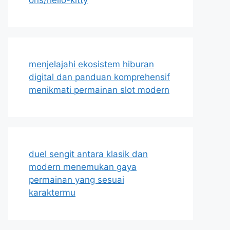
menjelajahi ekosistem hiburan
digital dan panduan komprehensif
menikmati permainan slot modern
duel sengit antara klasik dan
modern menemukan gaya
permainan yang sesuai
karaktermu