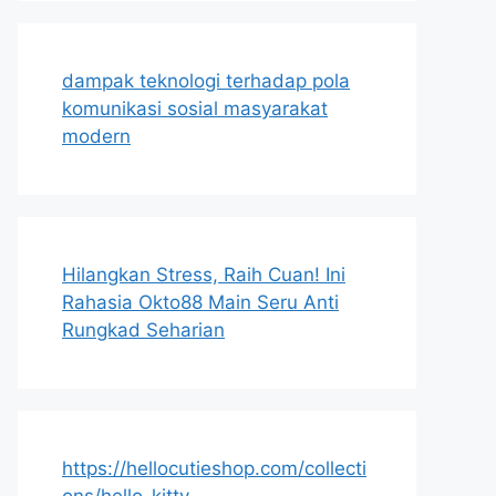
dampak teknologi terhadap pola
komunikasi sosial masyarakat
modern
Hilangkan Stress, Raih Cuan! Ini
Rahasia Okto88 Main Seru Anti
Rungkad Seharian
https://hellocutieshop.com/collecti
ons/hello-kitty