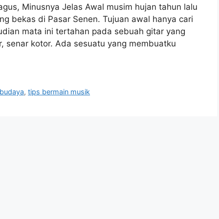
Bagus, Minusnya Jelas Awal musim hujan tahun lalu
ang bekas di Pasar Senen. Tujuan awal hanya cari
udian mata ini tertahan pada sebuah gitar yang
ar, senar kotor. Ada sesuatu yang membuatku
 budaya
,
tips bermain musik