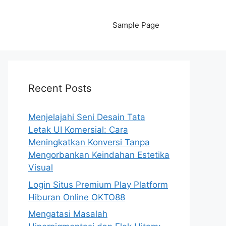
Sample Page
Recent Posts
Menjelajahi Seni Desain Tata
Letak UI Komersial: Cara
Meningkatkan Konversi Tanpa
Mengorbankan Keindahan Estetika
Visual
Login Situs Premium Play Platform
Hiburan Online OKTO88
Mengatasi Masalah