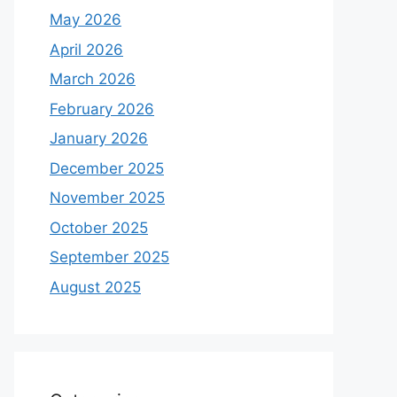
May 2026
April 2026
March 2026
February 2026
January 2026
December 2025
November 2025
October 2025
September 2025
August 2025