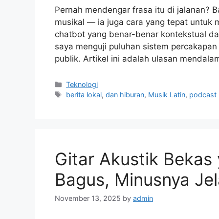
Pernah mendengar frasa itu di jalanan? B
musikal — ia juga cara yang tepat untu
chatbot yang benar-benar kontekstual da
saya menguji puluhan sistem percakapan
publik. Artikel ini adalah ulasan mendala
Categories
Teknologi
Tags
berita lokal
,
dan hiburan
,
Musik Latin
,
podcast
Gitar Akustik Bekas 
Bagus, Minusnya Jel
November 13, 2025
by
admin