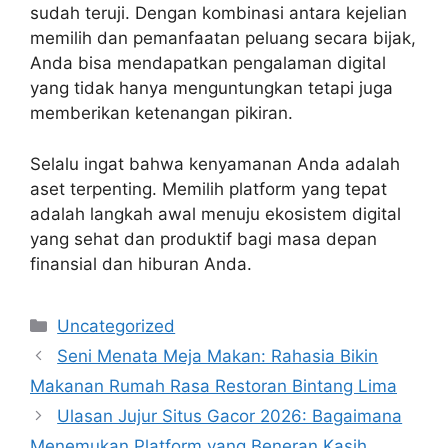
sudah teruji. Dengan kombinasi antara kejelian
memilih dan pemanfaatan peluang secara bijak,
Anda bisa mendapatkan pengalaman digital
yang tidak hanya menguntungkan tetapi juga
memberikan ketenangan pikiran.
Selalu ingat bahwa kenyamanan Anda adalah
aset terpenting. Memilih platform yang tepat
adalah langkah awal menuju ekosistem digital
yang sehat dan produktif bagi masa depan
finansial dan hiburan Anda.
Categories
Uncategorized
Seni Menata Meja Makan: Rahasia Bikin
Makanan Rumah Rasa Restoran Bintang Lima
Ulasan Jujur Situs Gacor 2026: Bagaimana
Menemukan Platform yang Beneran Kasih