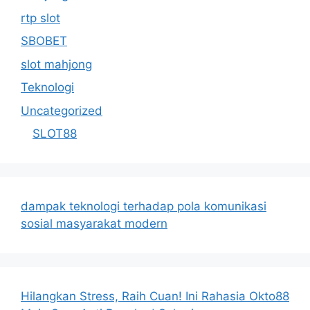
rtp slot
SBOBET
slot mahjong
Teknologi
Uncategorized
SLOT88
dampak teknologi terhadap pola komunikasi
sosial masyarakat modern
Hilangkan Stress, Raih Cuan! Ini Rahasia Okto88