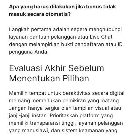
Apa yang harus dilakukan jika bonus tidak
masuk secara otomatis?
Langkah pertama adalah segera menghubungi
layanan bantuan pelanggan atau Live Chat
dengan melampirkan bukti pendaftaran atau ID
pengguna Anda.
Evaluasi Akhir Sebelum
Menentukan Pilihan
Memilih tempat untuk beraktivitas secara digital
memang memerlukan pemikiran yang matang.
Jangan hanya tergiur oleh tampilan visual atau
janji-janji instan. Prioritaskan platform yang
memiliki transparansi tinggi, layanan pelanggan
yang manusiawi, dan sistem keamanan yang