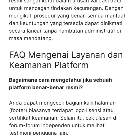
resmi sangat ketat dalam urusan validasi data
untuk mencegah tindakan kecurangan. Dengan
mengikuti prosedur yang benar, semua manfaat
dan keuntungan yang tersedia dapat dinikmati
secara lancar tanpa hambatan administratif di
masa mendatang.
FAQ Mengenai Layanan dan
Keamanan Platform
Bagaimana cara mengetahui jika sebuah
platform benar-benar resmi?
Anda dapat mengecek bagian kaki halaman
(footer) biasanya terdapat logo lisensi atau
sertifikat keamanan. Selain itu, cek ulasan di
forum-forum independen untuk melihat
testimoni pengguna lain.