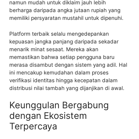
namun mudah untuk diklaim jauh lebih
berharga daripada angka jutaan rupiah yang
memiliki persyaratan mustahil untuk dipenuhi.
Platform terbaik selalu mengedepankan
kepuasan jangka panjang daripada sekadar
menarik minat sesaat. Mereka akan
memastikan bahwa setiap pengguna baru
merasa disambut dengan sistem yang adil. Hal
ini mencakup kemudahan dalam proses
verifikasi identitas hingga kecepatan dalam
distribusi nilai tambah yang dijanjikan di awal.
Keunggulan Bergabung
dengan Ekosistem
Terpercaya