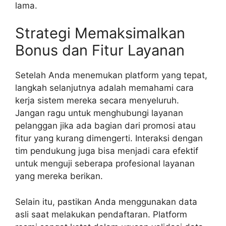
lama.
Strategi Memaksimalkan
Bonus dan Fitur Layanan
Setelah Anda menemukan platform yang tepat,
langkah selanjutnya adalah memahami cara
kerja sistem mereka secara menyeluruh.
Jangan ragu untuk menghubungi layanan
pelanggan jika ada bagian dari promosi atau
fitur yang kurang dimengerti. Interaksi dengan
tim pendukung juga bisa menjadi cara efektif
untuk menguji seberapa profesional layanan
yang mereka berikan.
Selain itu, pastikan Anda menggunakan data
asli saat melakukan pendaftaran. Platform