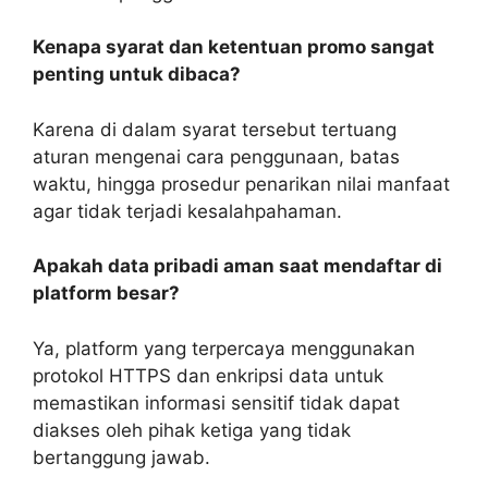
Kenapa syarat dan ketentuan promo sangat
penting untuk dibaca?
Karena di dalam syarat tersebut tertuang
aturan mengenai cara penggunaan, batas
waktu, hingga prosedur penarikan nilai manfaat
agar tidak terjadi kesalahpahaman.
Apakah data pribadi aman saat mendaftar di
platform besar?
Ya, platform yang terpercaya menggunakan
protokol HTTPS dan enkripsi data untuk
memastikan informasi sensitif tidak dapat
diakses oleh pihak ketiga yang tidak
bertanggung jawab.