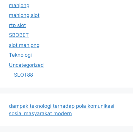
mahjong
mahjong slot
rtp slot
SBOBET
slot mahjong
Teknologi
Uncategorized
SLOT88
dampak teknologi terhadap pola komunikasi
sosial masyarakat modern