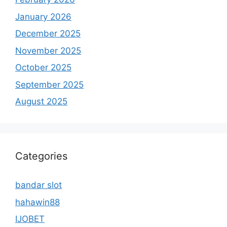
January 2026
December 2025
November 2025
October 2025
September 2025
August 2025
Categories
bandar slot
hahawin88
IJOBET