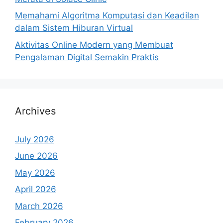
Memahami Algoritma Komputasi dan Keadilan
dalam Sistem Hiburan Virtual
Aktivitas Online Modern yang Membuat
Pengalaman Digital Semakin Praktis
Archives
July 2026
June 2026
May 2026
April 2026
March 2026
February 2026