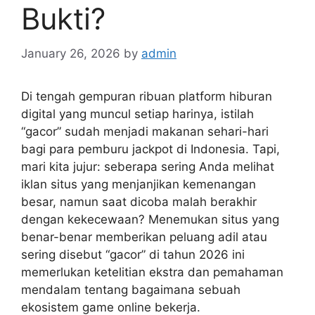
Bukti?
January 26, 2026
by
admin
Di tengah gempuran ribuan platform hiburan
digital yang muncul setiap harinya, istilah
“gacor” sudah menjadi makanan sehari-hari
bagi para pemburu jackpot di Indonesia. Tapi,
mari kita jujur: seberapa sering Anda melihat
iklan situs yang menjanjikan kemenangan
besar, namun saat dicoba malah berakhir
dengan kekecewaan? Menemukan situs yang
benar-benar memberikan peluang adil atau
sering disebut “gacor” di tahun 2026 ini
memerlukan ketelitian ekstra dan pemahaman
mendalam tentang bagaimana sebuah
ekosistem game online bekerja.