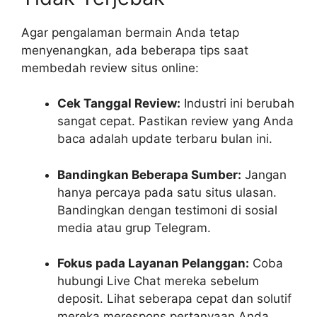
Agar pengalaman bermain Anda tetap
menyenangkan, ada beberapa tips saat
membedah review situs online:
Cek Tanggal Review:
Industri ini berubah
sangat cepat. Pastikan review yang Anda
baca adalah update terbaru bulan ini.
Bandingkan Beberapa Sumber:
Jangan
hanya percaya pada satu situs ulasan.
Bandingkan dengan testimoni di sosial
media atau grup Telegram.
Fokus pada Layanan Pelanggan:
Coba
hubungi Live Chat mereka sebelum
deposit. Lihat seberapa cepat dan solutif
mereka merespons pertanyaan Anda.