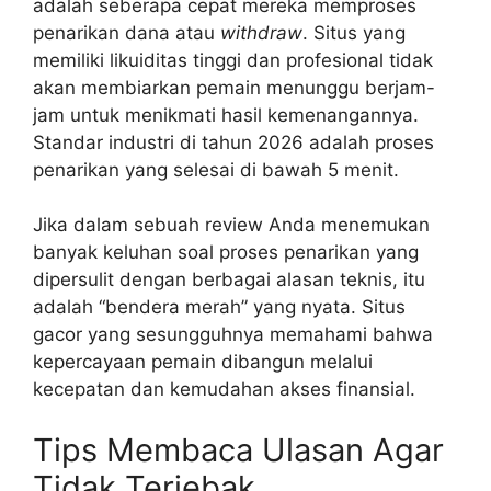
adalah seberapa cepat mereka memproses
penarikan dana atau
withdraw
. Situs yang
memiliki likuiditas tinggi dan profesional tidak
akan membiarkan pemain menunggu berjam-
jam untuk menikmati hasil kemenangannya.
Standar industri di tahun 2026 adalah proses
penarikan yang selesai di bawah 5 menit.
Jika dalam sebuah review Anda menemukan
banyak keluhan soal proses penarikan yang
dipersulit dengan berbagai alasan teknis, itu
adalah “bendera merah” yang nyata. Situs
gacor yang sesungguhnya memahami bahwa
kepercayaan pemain dibangun melalui
kecepatan dan kemudahan akses finansial.
Tips Membaca Ulasan Agar
Tidak Terjebak