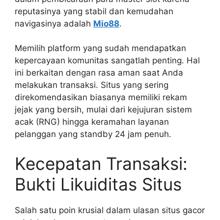
reputasinya yang stabil dan kemudahan
navigasinya adalah
Mio88
.
Memilih platform yang sudah mendapatkan
kepercayaan komunitas sangatlah penting. Hal
ini berkaitan dengan rasa aman saat Anda
melakukan transaksi. Situs yang sering
direkomendasikan biasanya memiliki rekam
jejak yang bersih, mulai dari kejujuran sistem
acak (RNG) hingga keramahan layanan
pelanggan yang standby 24 jam penuh.
Kecepatan Transaksi:
Bukti Likuiditas Situs
Salah satu poin krusial dalam ulasan situs gacor