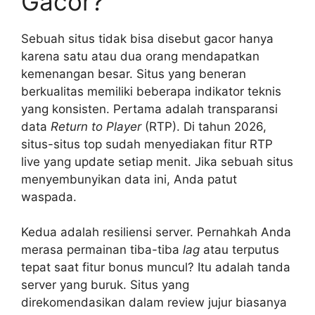
Gacor?
Sebuah situs tidak bisa disebut gacor hanya
karena satu atau dua orang mendapatkan
kemenangan besar. Situs yang beneran
berkualitas memiliki beberapa indikator teknis
yang konsisten. Pertama adalah transparansi
data
Return to Player
(RTP). Di tahun 2026,
situs-situs top sudah menyediakan fitur RTP
live yang update setiap menit. Jika sebuah situs
menyembunyikan data ini, Anda patut
waspada.
Kedua adalah resiliensi server. Pernahkah Anda
merasa permainan tiba-tiba
lag
atau terputus
tepat saat fitur bonus muncul? Itu adalah tanda
server yang buruk. Situs yang
direkomendasikan dalam review jujur biasanya