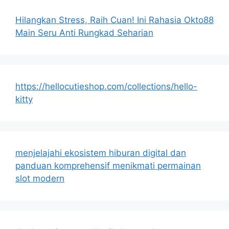
Hilangkan Stress, Raih Cuan! Ini Rahasia Okto88
Main Seru Anti Rungkad Seharian
https://hellocutieshop.com/collections/hello-
kitty
menjelajahi ekosistem hiburan digital dan
panduan komprehensif menikmati permainan
slot modern