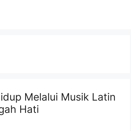
dup Melalui Musik Latin
gah Hati