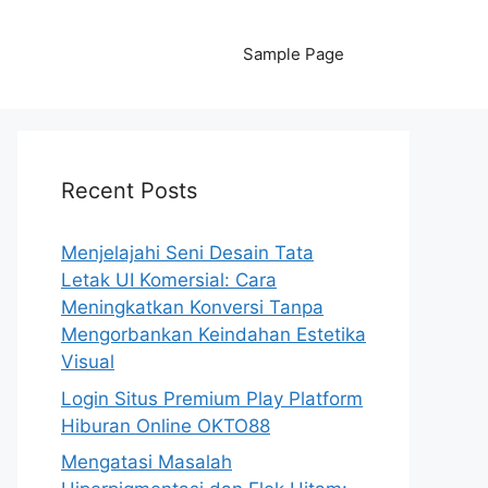
Sample Page
Recent Posts
Menjelajahi Seni Desain Tata
Letak UI Komersial: Cara
Meningkatkan Konversi Tanpa
Mengorbankan Keindahan Estetika
Visual
Login Situs Premium Play Platform
Hiburan Online OKTO88
Mengatasi Masalah