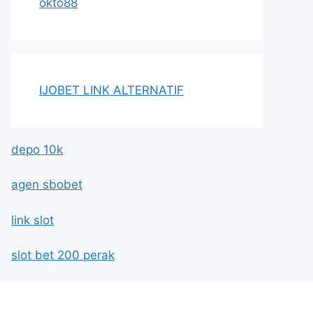
okto88
IJOBET LINK ALTERNATIF
depo 10k
agen sbobet
link slot
slot bet 200 perak