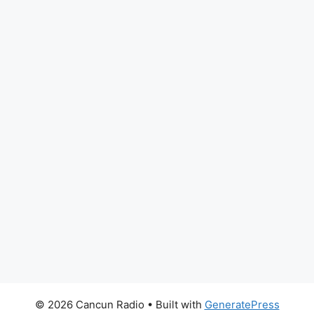
© 2026 Cancun Radio
• Built with
GeneratePress