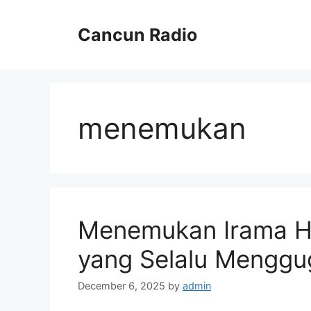
Skip
to
Cancun Radio
content
menemukan
Menemukan Irama Hi
yang Selalu Menggu
December 6, 2025
by
admin